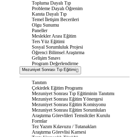
Topluma Dayalı Tıp
Probleme Dayalı Öğrenim
Kanıta Dayalı Tıp
Temel İletişim Becerileri
Olgu Sunumu
Paneller
Meslekler Arası Eğitim
Ters Yüz Eğitimi
Sosyal Sorumluluk Projesi
Öğrenci Bilimsel Araştırma
Gelişim Sınavı
Program Değerlendirme
Mezuniyet Sonrası Tıp Eğitimi
Tanıtım
Çekirdek Eğitim Programı
Mezuniyet Sonrası Tıp Eğitiminin Tanıtımı
Mezuniyet Sonrası Eğitim Yönergesi
Mezuniyet Sonrası Eğitim Komisyonu
Mezuniyet Sonrası Eğitim Sorumluları
Araştırma Görevlileri Temsilciler Kurulu
Formlar
Tez Yazım Kılavuzu / Tutanakları
Araştırma Görevlisi Karnesi