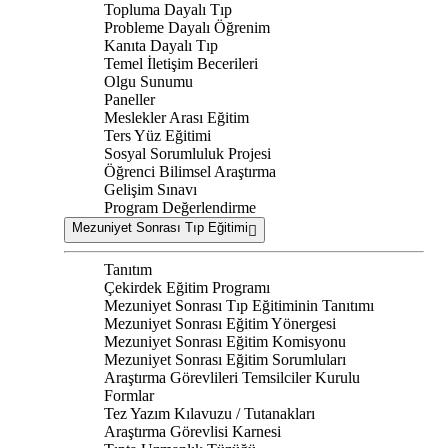
Topluma Dayalı Tıp
Probleme Dayalı Öğrenim
Kanıta Dayalı Tıp
Temel İletişim Becerileri
Olgu Sunumu
Paneller
Meslekler Arası Eğitim
Ters Yüz Eğitimi
Sosyal Sorumluluk Projesi
Öğrenci Bilimsel Araştırma
Gelişim Sınavı
Program Değerlendirme
Mezuniyet Sonrası Tıp Eğitimi
Tanıtım
Çekirdek Eğitim Programı
Mezuniyet Sonrası Tıp Eğitiminin Tanıtımı
Mezuniyet Sonrası Eğitim Yönergesi
Mezuniyet Sonrası Eğitim Komisyonu
Mezuniyet Sonrası Eğitim Sorumluları
Araştırma Görevlileri Temsilciler Kurulu
Formlar
Tez Yazım Kılavuzu / Tutanakları
Araştırma Görevlisi Karnesi