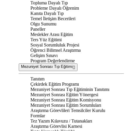
Topluma Dayalı Tıp
Probleme Dayalı Öğrenim
Kanıta Dayalı Tıp
Temel İletişim Becerileri
Olgu Sunumu
Paneller
Meslekler Arası Eğitim
Ters Yüz Eğitimi
Sosyal Sorumluluk Projesi
Öğrenci Bilimsel Araştırma
Gelişim Sınavı
Program Değerlendirme
Mezuniyet Sonrası Tıp Eğitimi
Tanıtım
Çekirdek Eğitim Programı
Mezuniyet Sonrası Tıp Eğitiminin Tanıtımı
Mezuniyet Sonrası Eğitim Yönergesi
Mezuniyet Sonrası Eğitim Komisyonu
Mezuniyet Sonrası Eğitim Sorumluları
Araştırma Görevlileri Temsilciler Kurulu
Formlar
Tez Yazım Kılavuzu / Tutanakları
Araştırma Görevlisi Karnesi