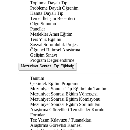
Topluma Dayalı Tıp
Probleme Dayalı Öğrenim
Kanıta Dayalı Tıp
Temel İletişim Becerileri
Olgu Sunumu
Paneller
Meslekler Arası Eğitim
Ters Yüz Eğitimi
Sosyal Sorumluluk Projesi
Öğrenci Bilimsel Araştırma
Gelişim Sınavı
Program Değerlendirme
Mezuniyet Sonrası Tıp Eğitimi
Tanıtım
Çekirdek Eğitim Programı
Mezuniyet Sonrası Tıp Eğitiminin Tanıtımı
Mezuniyet Sonrası Eğitim Yönergesi
Mezuniyet Sonrası Eğitim Komisyonu
Mezuniyet Sonrası Eğitim Sorumluları
Araştırma Görevlileri Temsilciler Kurulu
Formlar
Tez Yazım Kılavuzu / Tutanakları
Araştırma Görevlisi Karnesi