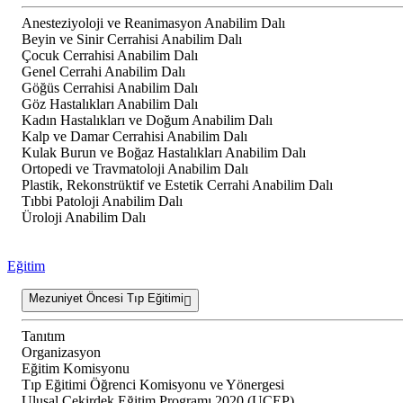
Anesteziyoloji ve Reanimasyon Anabilim Dalı
Beyin ve Sinir Cerrahisi Anabilim Dalı
Çocuk Cerrahisi Anabilim Dalı
Genel Cerrahi Anabilim Dalı
Göğüs Cerrahisi Anabilim Dalı
Göz Hastalıkları Anabilim Dalı
Kadın Hastalıkları ve Doğum Anabilim Dalı
Kalp ve Damar Cerrahisi Anabilim Dalı
Kulak Burun ve Boğaz Hastalıkları Anabilim Dalı
Ortopedi ve Travmatoloji Anabilim Dalı
Plastik, Rekonstrüktif ve Estetik Cerrahi Anabilim Dalı
Tıbbi Patoloji Anabilim Dalı
Üroloji Anabilim Dalı
Eğitim
Mezuniyet Öncesi Tıp Eğitimi
Tanıtım
Organizasyon
Eğitim Komisyonu
Tıp Eğitimi Öğrenci Komisyonu ve Yönergesi
Ulusal Çekirdek Eğitim Programı 2020 (UÇEP)