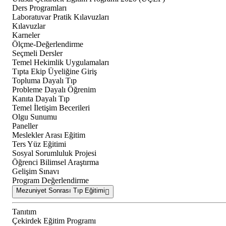
Ders Programları
Laboratuvar Pratik Kılavuzları
Kılavuzlar
Karneler
Ölçme-Değerlendirme
Seçmeli Dersler
Temel Hekimlik Uygulamaları
Tıpta Ekip Üyeliğine Giriş
Topluma Dayalı Tıp
Probleme Dayalı Öğrenim
Kanıta Dayalı Tıp
Temel İletişim Becerileri
Olgu Sunumu
Paneller
Meslekler Arası Eğitim
Ters Yüz Eğitimi
Sosyal Sorumluluk Projesi
Öğrenci Bilimsel Araştırma
Gelişim Sınavı
Program Değerlendirme
Mezuniyet Sonrası Tıp Eğitimi
Tanıtım
Çekirdek Eğitim Programı