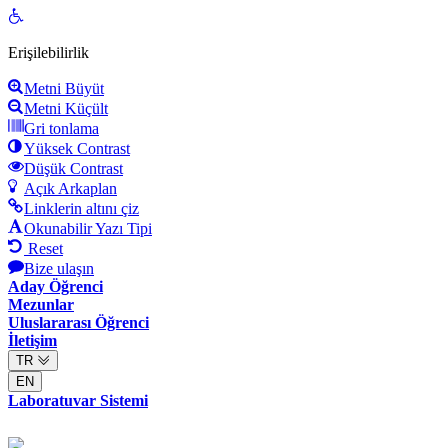
Open
toolbar
Erişilebilirlik
Metni Büyüt
Metni Küçült
Gri tonlama
Yüksek Contrast
Düşük Contrast
Açık Arkaplan
Linklerin altını çiz
Okunabilir Yazı Tipi
Reset
Bize ulaşın
Aday Öğrenci
Mezunlar
Uluslararası Öğrenci
İletişim
TR
EN
Laboratuvar Sistemi