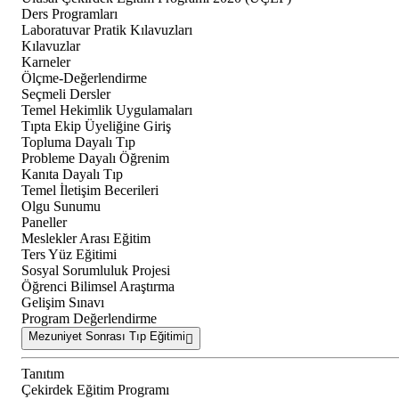
Ders Programları
Laboratuvar Pratik Kılavuzları
Kılavuzlar
Karneler
Ölçme-Değerlendirme
Seçmeli Dersler
Temel Hekimlik Uygulamaları
Tıpta Ekip Üyeliğine Giriş
Topluma Dayalı Tıp
Probleme Dayalı Öğrenim
Kanıta Dayalı Tıp
Temel İletişim Becerileri
Olgu Sunumu
Paneller
Meslekler Arası Eğitim
Ters Yüz Eğitimi
Sosyal Sorumluluk Projesi
Öğrenci Bilimsel Araştırma
Gelişim Sınavı
Program Değerlendirme
Mezuniyet Sonrası Tıp Eğitimi
Tanıtım
Çekirdek Eğitim Programı