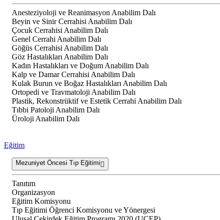
Anesteziyoloji ve Reanimasyon Anabilim Dalı
Beyin ve Sinir Cerrahisi Anabilim Dalı
Çocuk Cerrahisi Anabilim Dalı
Genel Cerrahi Anabilim Dalı
Göğüs Cerrahisi Anabilim Dalı
Göz Hastalıkları Anabilim Dalı
Kadın Hastalıkları ve Doğum Anabilim Dalı
Kalp ve Damar Cerrahisi Anabilim Dalı
Kulak Burun ve Boğaz Hastalıkları Anabilim Dalı
Ortopedi ve Travmatoloji Anabilim Dalı
Plastik, Rekonstrüktif ve Estetik Cerrahi Anabilim Dalı
Tıbbi Patoloji Anabilim Dalı
Üroloji Anabilim Dalı
Eğitim
Mezuniyet Öncesi Tıp Eğitimi
Tanıtım
Organizasyon
Eğitim Komisyonu
Tıp Eğitimi Öğrenci Komisyonu ve Yönergesi
Ulusal Çekirdek Eğitim Programı 2020 (UÇEP)