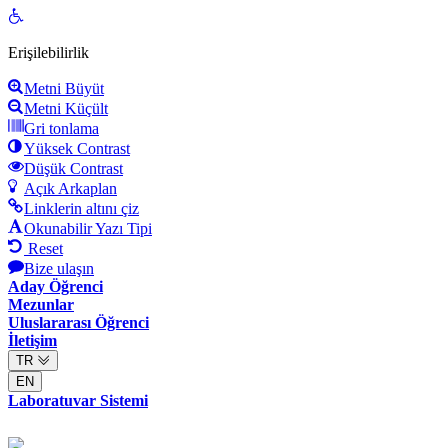
Open
toolbar
Erişilebilirlik
Metni Büyüt
Metni Küçült
Gri tonlama
Yüksek Contrast
Düşük Contrast
Açık Arkaplan
Linklerin altını çiz
Okunabilir Yazı Tipi
Reset
Bize ulaşın
Aday Öğrenci
Mezunlar
Uluslararası Öğrenci
İletişim
TR
EN
Laboratuvar Sistemi