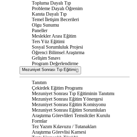
Topluma Dayalı Tıp
Probleme Dayalı Öğrenim
Kanıta Dayalı Tıp
Temel İletişim Becerileri
Olgu Sunumu
Paneller
Meslekler Arası Eğitim
Ters Yüz Eğitimi
Sosyal Sorumluluk Projesi
Öğrenci Bilimsel Araştırma
Gelişim Sınavı
Program Değerlendirme
Mezuniyet Sonrası Tıp Eğitimi
Tanıtım
Çekirdek Eğitim Programı
Mezuniyet Sonrası Tıp Eğitiminin Tanıtımı
Mezuniyet Sonrası Eğitim Yönergesi
Mezuniyet Sonrası Eğitim Komisyonu
Mezuniyet Sonrası Eğitim Sorumluları
Araştırma Görevlileri Temsilciler Kurulu
Formlar
Tez Yazım Kılavuzu / Tutanakları
Araştırma Görevlisi Karnesi