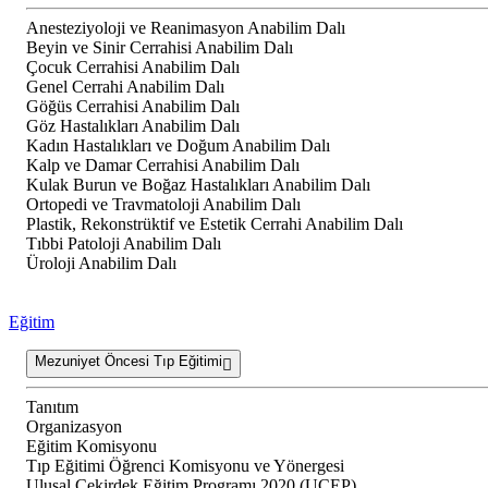
Anesteziyoloji ve Reanimasyon Anabilim Dalı
Beyin ve Sinir Cerrahisi Anabilim Dalı
Çocuk Cerrahisi Anabilim Dalı
Genel Cerrahi Anabilim Dalı
Göğüs Cerrahisi Anabilim Dalı
Göz Hastalıkları Anabilim Dalı
Kadın Hastalıkları ve Doğum Anabilim Dalı
Kalp ve Damar Cerrahisi Anabilim Dalı
Kulak Burun ve Boğaz Hastalıkları Anabilim Dalı
Ortopedi ve Travmatoloji Anabilim Dalı
Plastik, Rekonstrüktif ve Estetik Cerrahi Anabilim Dalı
Tıbbi Patoloji Anabilim Dalı
Üroloji Anabilim Dalı
Eğitim
Mezuniyet Öncesi Tıp Eğitimi
Tanıtım
Organizasyon
Eğitim Komisyonu
Tıp Eğitimi Öğrenci Komisyonu ve Yönergesi
Ulusal Çekirdek Eğitim Programı 2020 (UÇEP)