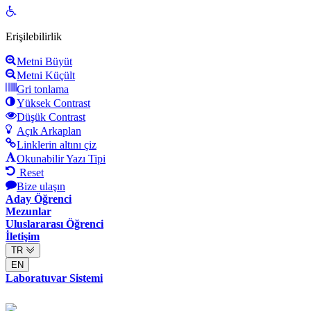
Open
toolbar
Erişilebilirlik
Metni Büyüt
Metni Küçült
Gri tonlama
Yüksek Contrast
Düşük Contrast
Açık Arkaplan
Linklerin altını çiz
Okunabilir Yazı Tipi
Reset
Bize ulaşın
Aday Öğrenci
Mezunlar
Uluslararası Öğrenci
İletişim
TR
EN
Laboratuvar Sistemi