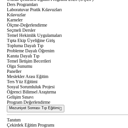
Ders Programları
Laboratuvar Pratik Kılavuzları
Kılavuzlar
Karneler
Ölçme-Değerlendirme
Seçmeli Dersler
Temel Hekimlik Uygulamaları
Tıpta Ekip Üyeliğine Giriş
Topluma Dayalı Tıp
Probleme Dayalı Öğrenim
Kanıta Dayalı Tıp
Temel İletişim Becerileri
Olgu Sunumu
Paneller
Meslekler Arası Eğitim
Ters Yüz Eğitimi
Sosyal Sorumluluk Projesi
Öğrenci Bilimsel Araştırma
Gelişim Sınavı
Program Değerlendirme
Mezuniyet Sonrası Tıp Eğitimi
Tanıtım
Çekirdek Eğitim Programı