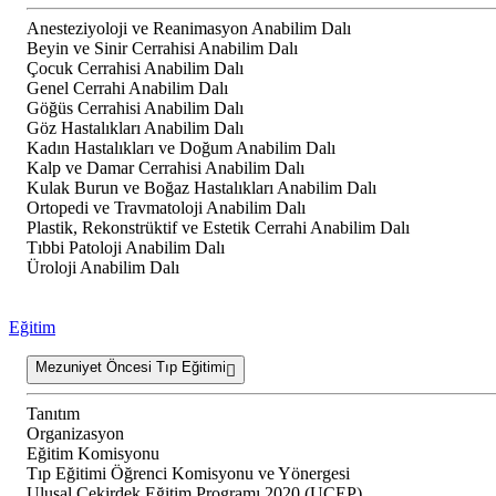
Anesteziyoloji ve Reanimasyon Anabilim Dalı
Beyin ve Sinir Cerrahisi Anabilim Dalı
Çocuk Cerrahisi Anabilim Dalı
Genel Cerrahi Anabilim Dalı
Göğüs Cerrahisi Anabilim Dalı
Göz Hastalıkları Anabilim Dalı
Kadın Hastalıkları ve Doğum Anabilim Dalı
Kalp ve Damar Cerrahisi Anabilim Dalı
Kulak Burun ve Boğaz Hastalıkları Anabilim Dalı
Ortopedi ve Travmatoloji Anabilim Dalı
Plastik, Rekonstrüktif ve Estetik Cerrahi Anabilim Dalı
Tıbbi Patoloji Anabilim Dalı
Üroloji Anabilim Dalı
Eğitim
Mezuniyet Öncesi Tıp Eğitimi
Tanıtım
Organizasyon
Eğitim Komisyonu
Tıp Eğitimi Öğrenci Komisyonu ve Yönergesi
Ulusal Çekirdek Eğitim Programı 2020 (UÇEP)