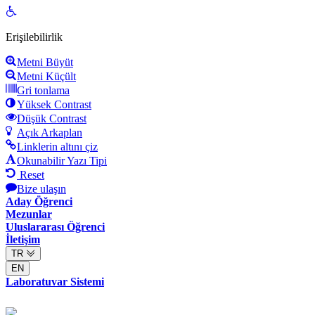
Open
toolbar
Erişilebilirlik
Metni Büyüt
Metni Küçült
Gri tonlama
Yüksek Contrast
Düşük Contrast
Açık Arkaplan
Linklerin altını çiz
Okunabilir Yazı Tipi
Reset
Bize ulaşın
Aday Öğrenci
Mezunlar
Uluslararası Öğrenci
İletişim
TR
EN
Laboratuvar Sistemi