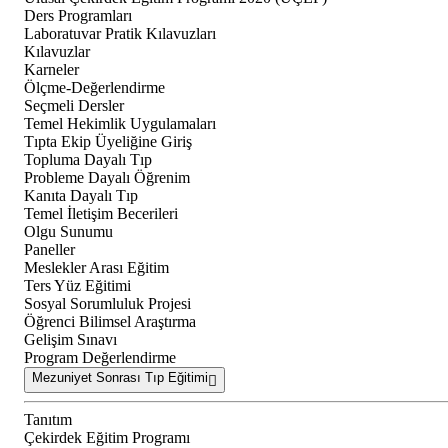
Ders Programları
Laboratuvar Pratik Kılavuzları
Kılavuzlar
Karneler
Ölçme-Değerlendirme
Seçmeli Dersler
Temel Hekimlik Uygulamaları
Tıpta Ekip Üyeliğine Giriş
Topluma Dayalı Tıp
Probleme Dayalı Öğrenim
Kanıta Dayalı Tıp
Temel İletişim Becerileri
Olgu Sunumu
Paneller
Meslekler Arası Eğitim
Ters Yüz Eğitimi
Sosyal Sorumluluk Projesi
Öğrenci Bilimsel Araştırma
Gelişim Sınavı
Program Değerlendirme
Mezuniyet Sonrası Tıp Eğitimi
Tanıtım
Çekirdek Eğitim Programı