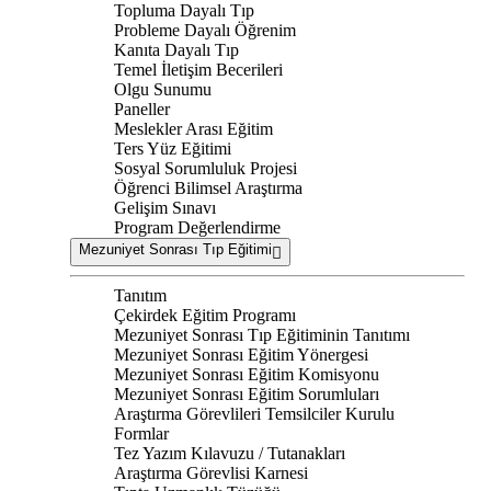
Topluma Dayalı Tıp
Probleme Dayalı Öğrenim
Kanıta Dayalı Tıp
Temel İletişim Becerileri
Olgu Sunumu
Paneller
Meslekler Arası Eğitim
Ters Yüz Eğitimi
Sosyal Sorumluluk Projesi
Öğrenci Bilimsel Araştırma
Gelişim Sınavı
Program Değerlendirme
Mezuniyet Sonrası Tıp Eğitimi
Tanıtım
Çekirdek Eğitim Programı
Mezuniyet Sonrası Tıp Eğitiminin Tanıtımı
Mezuniyet Sonrası Eğitim Yönergesi
Mezuniyet Sonrası Eğitim Komisyonu
Mezuniyet Sonrası Eğitim Sorumluları
Araştırma Görevlileri Temsilciler Kurulu
Formlar
Tez Yazım Kılavuzu / Tutanakları
Araştırma Görevlisi Karnesi