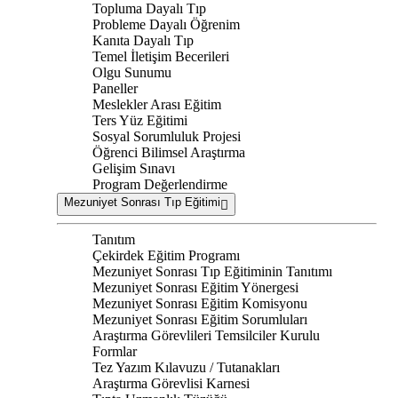
Topluma Dayalı Tıp
Probleme Dayalı Öğrenim
Kanıta Dayalı Tıp
Temel İletişim Becerileri
Olgu Sunumu
Paneller
Meslekler Arası Eğitim
Ters Yüz Eğitimi
Sosyal Sorumluluk Projesi
Öğrenci Bilimsel Araştırma
Gelişim Sınavı
Program Değerlendirme
Mezuniyet Sonrası Tıp Eğitimi
Tanıtım
Çekirdek Eğitim Programı
Mezuniyet Sonrası Tıp Eğitiminin Tanıtımı
Mezuniyet Sonrası Eğitim Yönergesi
Mezuniyet Sonrası Eğitim Komisyonu
Mezuniyet Sonrası Eğitim Sorumluları
Araştırma Görevlileri Temsilciler Kurulu
Formlar
Tez Yazım Kılavuzu / Tutanakları
Araştırma Görevlisi Karnesi