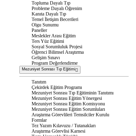
Topluma Dayalı Tıp
Probleme Dayalı Öğrenim
Kanıta Dayalı Tıp
Temel İletişim Becerileri
Olgu Sunumu
Paneller
Meslekler Arası Eğitim
Ters Yüz Eğitimi
Sosyal Sorumluluk Projesi
Öğrenci Bilimsel Araştırma
Gelişim Sınavı
Program Değerlendirme
Mezuniyet Sonrası Tıp Eğitimi
Tanıtım
Çekirdek Eğitim Programı
Mezuniyet Sonrası Tıp Eğitiminin Tanıtımı
Mezuniyet Sonrası Eğitim Yönergesi
Mezuniyet Sonrası Eğitim Komisyonu
Mezuniyet Sonrası Eğitim Sorumluları
Araştırma Görevlileri Temsilciler Kurulu
Formlar
Tez Yazım Kılavuzu / Tutanakları
Araştırma Görevlisi Karnesi